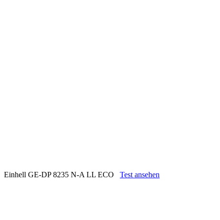
Einhell GE-DP 8235 N-A LL ECO
Test ansehen