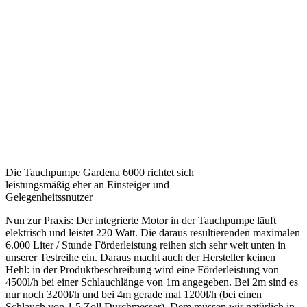
Die Tauchpumpe Gardena 6000 richtet sich
leistungsmäßig eher an Einsteiger und
Gelegenheitssnutzer
Nun zur Praxis: Der integrierte Motor in der Tauchpumpe läuft
elektrisch und leistet 220 Watt. Die daraus resultierenden maximalen
6.000 Liter / Stunde Förderleistung reihen sich sehr weit unten in
unserer Testreihe ein. Daraus macht auch der Hersteller keinen
Hehl: in der Produktbeschreibung wird eine Förderleistung von
4500l/h bei einer Schlauchlänge von 1m angegeben. Bei 2m sind es
nur noch 3200l/h und bei 4m gerade mal 1200l/h (bei einen
Schlauch von 1,5 Zoll Durchmesser). Dem müssen wir natürlich in