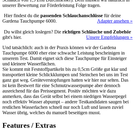
unserer Bewertung zur Förderleistung Folge tragen.
Hier findest du die
passenden Schlauchanschlüsse
für deine
Gardena Tauchpumpe 6000.
Adapter ansehen »
Du willst gleich loslegen? Die
richtigen Schläuche und Zubehör
gibt's hier.
Unsere Empfehlungen »
Und tatsächlich: auch in der Praxis können wir der Gardena
Tauchpumpe 6000 eher eine schwache Leistung bescheinigen in
unserem Test. Damit eignet sich diese Tauchpumpe für Einsteiger
und kleinere Wasserflächen.
Sie kommt mit Feststoffpartikeln bis zu 0,5cm Größe gut klar und
transportiert kleine Schlickklumpen und Steinchen bei uns im Test
ganz gut weg. Geräteverstopfungen hatten wir hier nur selten. Das
ist kein Bestwert für eine Schmutzwasserpumpe aber dennoch
ausreichend für das Preissegment. Positiv möchten wir dazu
anmerken, dass das Gerät selbst bei einem niedrigen Wasserpegel
noch effektiv Wasser abpumpt – andere Testkandidaten saugen bei
restlichen Wasserlachen schnell nur noch Luft und lassen zuviel
Wasser übrig, welches du manuell beseitigen musst.
Features / Extras