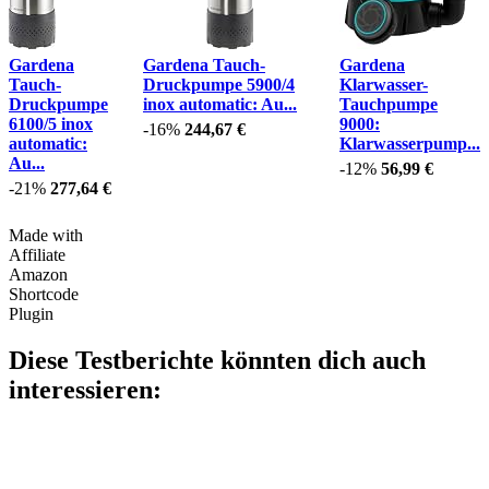
Gardena
Gardena Tauch-
Gardena
Tauch-
Druckpumpe 5900/4
Klarwasser-
Druckpumpe
inox automatic: Au...
Tauchpumpe
6100/5 inox
9000:
-16%
244,67 €
automatic:
Klarwasserpump...
Au...
-12%
56,99 €
-21%
277,64 €
Made with
Affiliate
Amazon
Shortcode
Plugin
Diese Testberichte könnten dich auch
interessieren: