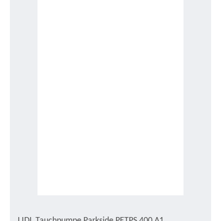
LIDL Tauchpumpe Parkside PETPS 400 A1