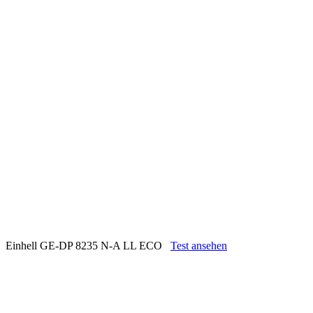
Einhell GE-DP 8235 N-A LL ECO
Test ansehen