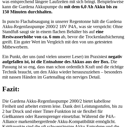
was entsprechend längere Laufzeiten mit sich bringt. Beispielsweise
kann die Gardena Akkupumpe du
mit dem 6,0 Ah Akku bis zu
150 Minuten durchhalten.
In puncto Flachabsaugung in unserer Regentonne hält die Gardena
Akku-Regenfasspumpe 2000/2 18V P4A, was sie verspricht: Ohne
Standfuß saugt sie in einem flachen Behälter bis auf
eine
Restwasserhöhe von ca. 6 mm
ab, bevor die Trockenlaufsicherung
greift. Ein guter Wert im Vergleich mit den von uns getesteten
Mitbewerbern.
Ein Punkt, der uns (und vielen unserer Leser) im Praxistest
negativ
aufgefallen ist, ist die Entnahme des Akkus aus der Box.
Die
Passung ist so eng, dass man schon ordentlich Kraft und die richtige
Technik braucht, um den Akku wieder herauszuziehen – besonders
mit nassen Händen im Gartenalltag ein nerviges Detail.
Fazit:
Die Gardena Akku-Regenfasspumpe 2000/2 bietet kabellose
Freiheit und arbeitet extrem leise. Dank drei Leistungsstufen, bis zu
2 bar Druck und einer Timer-Funktion ist sie flexibel für
Gießkannen oder Rasensprenger einsetzbar. Während die P4A-
Alliance markenübergreifende Akku-Kompatibilität ermöglicht.
Kritikpunkte sind die oft schwergängige Akku-Entnahme und die