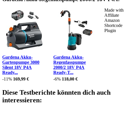
Made with
Affiliate
Amazon
Shortcode
Plugin
Gardena Akku-
Gardena Akku-
Gartenpumpe 3000
Regenfasspumpe
Silent 18V P4A
2000/2 18V P4A
Ready...
Ready-T...
-11%
169,99 €
-6%
118,00 €
Diese Testberichte könnten dich auch
interessieren: